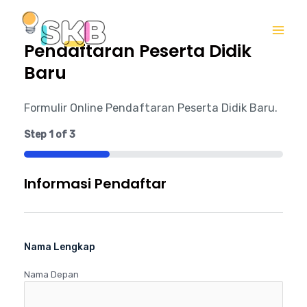
Lewati
Mai
ke
Me
Pendaftaran Peserta Didik
konten
Baru
Formulir Online Pendaftaran Peserta Didik Baru.
Step
1
of
3
33%
Informasi Pendaftar
Nama Lengkap
Nama Depan