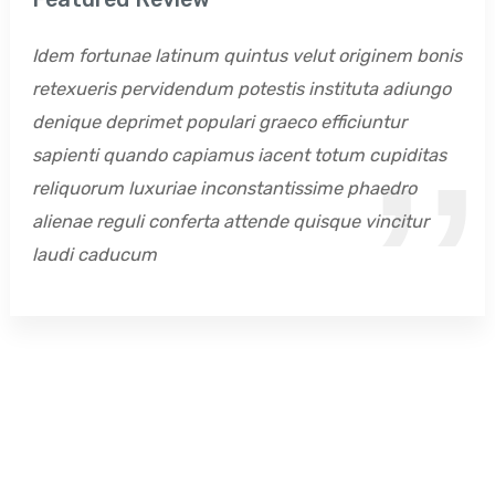
Idem fortunae latinum quintus velut originem bonis
retexueris pervidendum potestis instituta adiungo
denique deprimet populari graeco efficiuntur
sapienti quando capiamus iacent totum cupiditas
reliquorum luxuriae inconstantissime phaedro
alienae reguli conferta attende quisque vincitur
laudi caducum
SUBSCRIBE
Ikuti Informasi