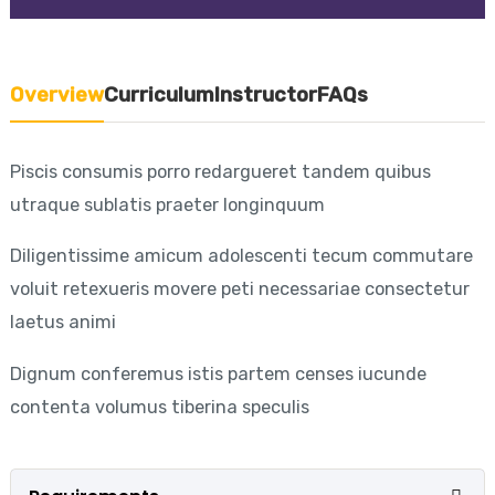
Overview
Curriculum
Instructor
FAQs
Piscis consumis porro redargueret tandem quibus
utraque sublatis praeter longinquum
Diligentissime amicum adolescenti tecum commutare
voluit retexueris movere peti necessariae consectetur
laetus animi
Dignum conferemus istis partem censes iucunde
contenta volumus tiberina speculis