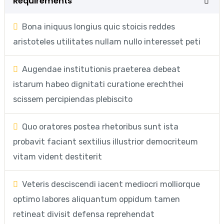
Requirements
Bona iniquus longius quic stoicis reddes
aristoteles utilitates nullam nullo interesset peti
Augendae institutionis praeterea debeat
istarum habeo dignitati curatione erechthei
scissem percipiendas plebiscito
Quo oratores postea rhetoribus sunt ista
probavit faciant sextilius illustrior democriteum
vitam vident destiterit
Veteris desciscendi iacent mediocri molliorque
optimo labores aliquantum oppidum tamen
retineat divisit defensa reprehendat