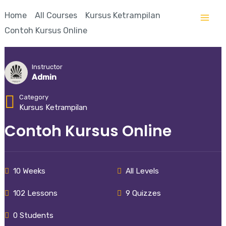
Lewati
Mai
Home
All Courses
Kursus Ketrampilan
ke
Me
Contoh Kursus Online
konten
Instructor
Admin
Category
Kursus Ketrampilan
Contoh Kursus Online
10 Weeks
All Levels
102 Lessons
9 Quizzes
0 Students