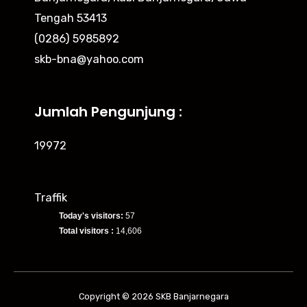
Tengah 53413
(0286) 5985892
skb-bna@yahoo.com
Jumlah Pengunjung :
19972
Traffik
Today's visitors:
57
Total visitors :
14,606
Copyright © 2026 SKB Banjarnegara