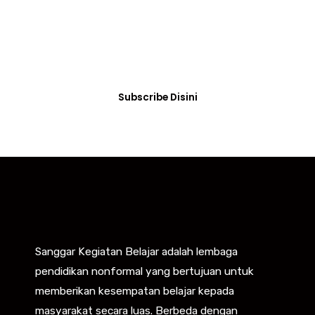
Terbaru SKB
Dengan subscribe disini Kamu akan selalu
memperoleh informasi dan berita terbaru tentang
kegiatan yang diselenggarakan di SKB.
Subscribe Disini
Sanggar Kegiatan Belajar adalah lembaga
pendidikan nonformal yang bertujuan untuk
memberikan kesempatan belajar kepada
masyarakat secara luas. Berbeda dengan