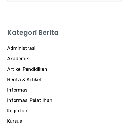
a
r
i
Kategori Berita
u
n
Administrasi
t
Akademik
u
Artikel Pendidikan
k
:
Berita & Artikel
Informasi
Informasi Pelatiihan
Kegiatan
Kursus