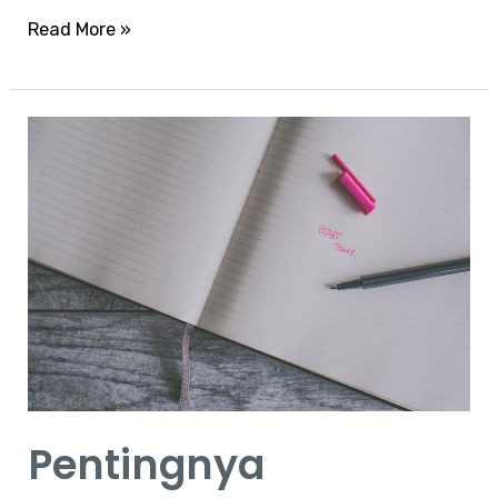
Read More »
Pentingnya
Mempersiapkan
Skill
untuk
Dunia
Kerja
Pentingnya