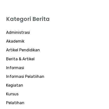
r
i
Kategori Berita
u
n
Administrasi
t
Akademik
u
Artikel Pendidikan
k
:
Berita & Artikel
Informasi
Informasi Pelatiihan
Kegiatan
Kursus
Pelatihan