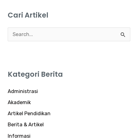
Cari Artikel
C
a
r
i
Kategori Berita
u
n
Administrasi
t
Akademik
u
Artikel Pendidikan
k
:
Berita & Artikel
Informasi