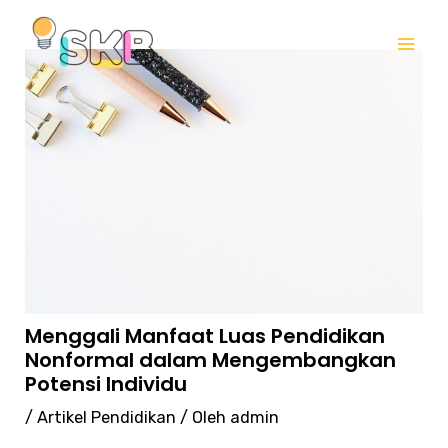
Lewati
Post
Mai
ke
navigation
Me
konten
Menggali Manfaat Luas Pendidikan
Nonformal dalam Mengembangkan
Potensi Individu
/
Artikel Pendidikan
/ Oleh
admin