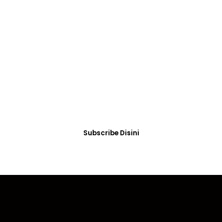
SUBSCRIBE
Ikuti Informasi
Terbaru SKB
Dengan subscribe disini Kamu akan selalu
memperoleh informasi dan berita terbaru tentang
kegiatan yang diselenggarakan di SKB.
Subscribe Disini