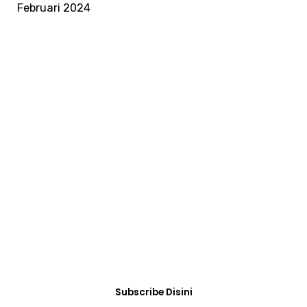
Februari 2024
SUBSCRIBE
Ikuti Informasi
Terbaru SKB
Dengan subscribe disini Kamu akan selalu
memperoleh informasi dan berita terbaru tentang
kegiatan yang diselenggarakan di SKB.
Subscribe Disini