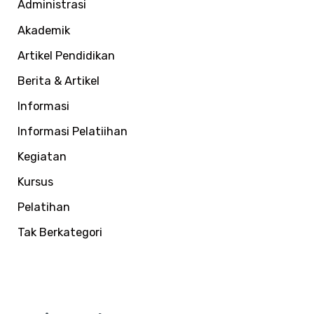
Administrasi
t
Akademik
u
Artikel Pendidikan
k
:
Berita & Artikel
Informasi
Informasi Pelatiihan
Kegiatan
Kursus
Pelatihan
Tak Berkategori