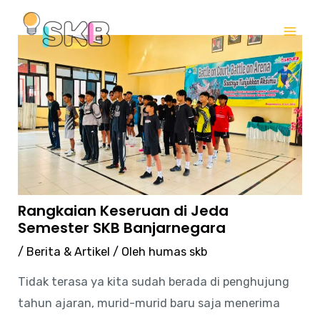
Lewati
Post
Mai
ke
navigation
Me
konten
Rangkaian Keseruan di Jeda
Semester SKB Banjarnegara
/
Berita & Artikel
/ Oleh
humas skb
Tidak terasa ya kita sudah berada di penghujung
tahun ajaran, murid-murid baru saja menerima