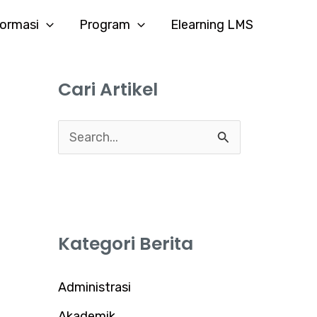
formasi
Program
Elearning LMS
Cari Artikel
C
a
r
i
Kategori Berita
u
n
Administrasi
t
Akademik