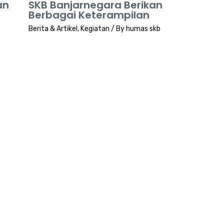
an
SKB Banjarnegara Berikan
Berbagai Keterampilan
Berita & Artikel
,
Kegiatan
/ By
humas skb
SUBSCRIBE
 Informasi Terba