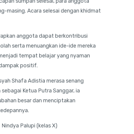
capan sumpah selesai, para anggota
ng-masing. Acara selesai dengan khidmat
rapkan anggota dapat berkontribusi
kolah serta menuangkan ide-ide mereka
menjadi tempat belajar yang nyaman
ampak positif.
isyah Shafa Adistia merasa senang
h sebagai Ketua Putra Sanggar, ia
bahan besar dan menciptakan
 kedepannya.
h Nindya Palupi (kelas X)