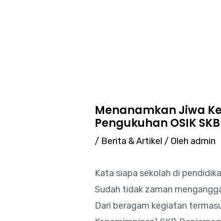
Lewati
Post
ke
navigation
konten
Menanamkan Jiwa Kep
Pengukuhan OSIK SKB
/
Berita & Artikel
/ Oleh
admin
Kata siapa sekolah di pendidik
Sudah tidak zaman menganggap
Dari beragam kegiatan termasu