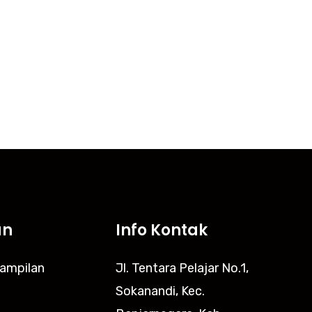
kegiatan yang diselenggarakan di SKB.
an
Info Kontak
rampilan
Jl. Tentara Pelajar No.1,
Sokanandi, Kec.