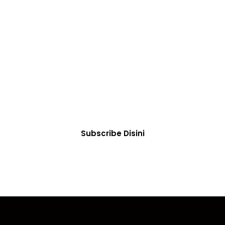
SUBSCRIBE
 Informasi Terba
lalu memperoleh informasi dan berita terbaru tentang 
Subscribe Disini