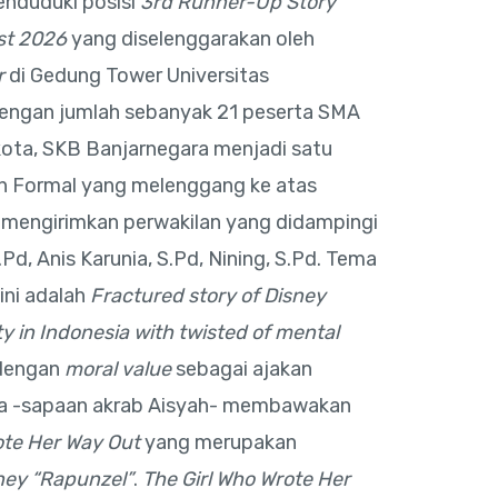
enduduki posisi
3rd Runner-Up Story
est 2026
yang diselenggarakan oleh
r
di Gedung Tower Universitas
ngan jumlah sebanyak 21 peserta SMA
kota, SKB Banjarnegara menjadi satu
n Formal yang melenggang ke atas
mengirimkan perwakilan yang didampingi
Pd, Anis Karunia, S.Pd, Nining, S.Pd. Tema
ini adalah
Fractured story of Disney
ity in Indonesia with twisted of mental
dengan
moral value
sebagai ajakan
ca -sapaan akrab Aisyah- membawakan
ote Her Way Out
yang merupakan
ney “Rapunzel”
.
The Girl Who Wrote Her