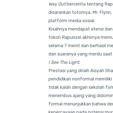
Way Out
bercerita tentang Ra
disarankan tutornya, Mr. Flynn,
platform media sosial.
Kisahnya mendapat atensi dan 
tokoh Rapunzel akhirnya memud
selama 7 menit dan berhasil m
dan suaranya yang merdu saa
I See The Light
.
Prestasi yang diraih Aisyah Sh
pendidikan nonformal memiliki 
tidak kalah dengan sekolah fo
menembus ajang yang didomina
formal menunjukkan bahwa de
kepercayaan pada potensi mur