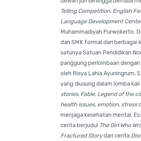
dewan juri sehingga berhasil m
Telling Competition, English F
Language Development Cente
Muhammadiyah Purwokerto. De
dan SMK formal dari berbagai 
satunya Satuan Pendidikan No
panggung perlombaan dengan 
oleh Risya Lahia Ayuningrum, S.
yang diusung dalam lomba kali 
stories, Fable, Legend of the c
health issues, emotion, stress
menjaga kesehatan mental. E
cerita berjudul
The Girl Who Wr
Fractured Story
dari cerita
Dis