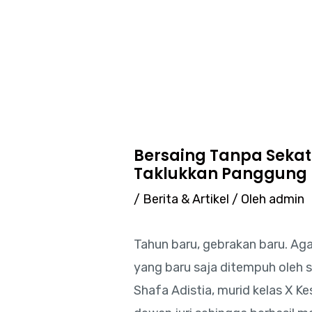
Lewati
Post
ke
navigation
konten
Bersaing Tanpa Sekat
Taklukkan Panggung E
/
Berita & Artikel
/ Oleh
admin
Tahun baru, gebrakan baru. Ag
yang baru saja ditempuh oleh 
Shafa Adistia, murid kelas X K