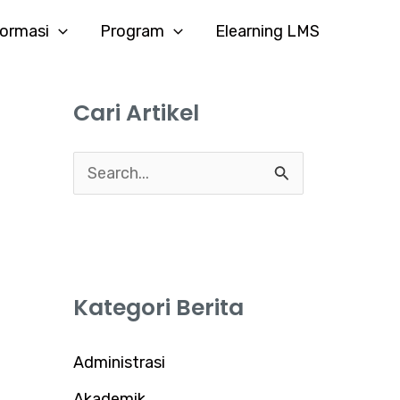
formasi
Program
Elearning LMS
Cari Artikel
C
a
r
i
Kategori Berita
u
n
Administrasi
t
Akademik