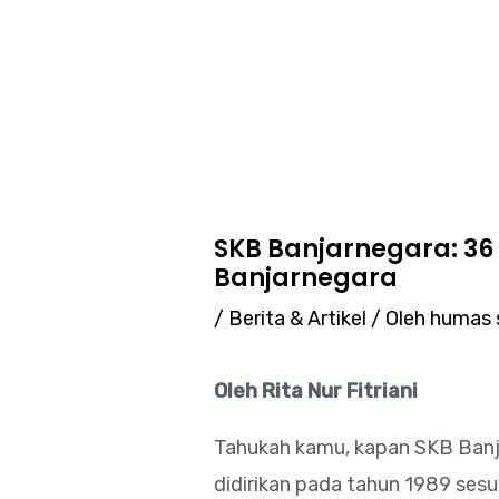
Lewati
Post
ke
navigation
konten
SKB Banjarnegara: 36
Banjarnegara
/
Berita & Artikel
/ Oleh
humas 
Oleh Rita Nur Fitriani
Tahukah kamu, kapan SKB Banj
didirikan pada tahun 1989 sesu