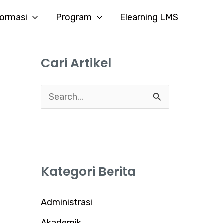
formasi
Program
Elearning LMS
Cari Artikel
C
a
r
i
Kategori Berita
u
n
Administrasi
t
Akademik