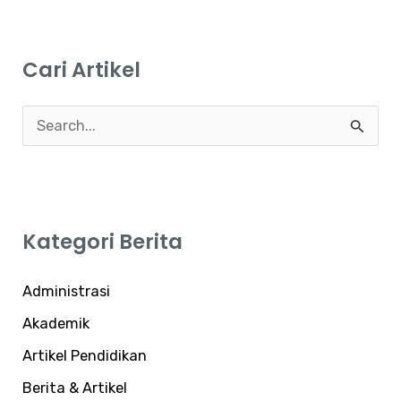
Cari Artikel
C
a
r
i
Kategori Berita
u
n
Administrasi
t
Akademik
u
Artikel Pendidikan
k
:
Berita & Artikel